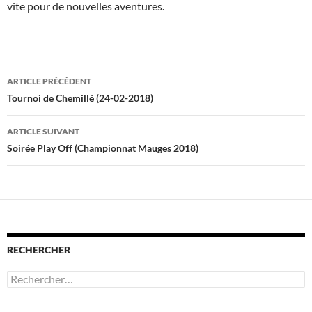
vite pour de nouvelles aventures.
Navigation
ARTICLE PRÉCÉDENT
des
Tournoi de Chemillé (24-02-2018)
articles
ARTICLE SUIVANT
Soirée Play Off (Championnat Mauges 2018)
RECHERCHER
Rechercher :