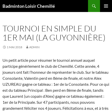
Recherche
Badminton Loisir Chemillé
ALLER
MENU
AU
PRINCI
CONTENU
TOURNOI EN SIMPLE DU
1ER MAI (LA GUYONNIÈRE)
1 MAI 2018
ADMIN
Un petit article pour résumer le tournoi annuel auquel
participe générlement le club de Chemillé. Cette année, 4
joueurs ont fait l’honneur de représenter le club. Sur le tableau
Consolante, Valentin perd en 8ème de finale, et notre Alex
UZUREAU gagne ce tableau : 1er de la Consolante. Pour ce qui
est du tableau Principal : Ben perd en 8ème de finale, tandis
que Laurent (un copain d’Alex) gagne ce tableau également :
1er de la Principale. Sur 47 participants, nous pouvons
grandement féliciter nos 4 joueurs. Félicitations à eux, et à très