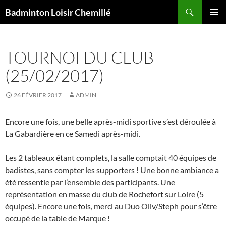
Recherche
Badminton Loisir Chemillé
ALLER
MENU
AU
PRINCI
CONTENU
TOURNOI DU CLUB
(25/02/2017)
26 FÉVRIER 2017
ADMIN
Encore une fois, une belle après-midi sportive s’est déroulée à
La Gabardière en ce Samedi après-midi.
Les 2 tableaux étant complets, la salle comptait 40 équipes de
badistes, sans compter les supporters ! Une bonne ambiance a
été ressentie par l’ensemble des participants. Une
représentation en masse du club de Rochefort sur Loire (5
équipes). Encore une fois, merci au Duo Oliv/Steph pour s’être
occupé de la table de Marque !